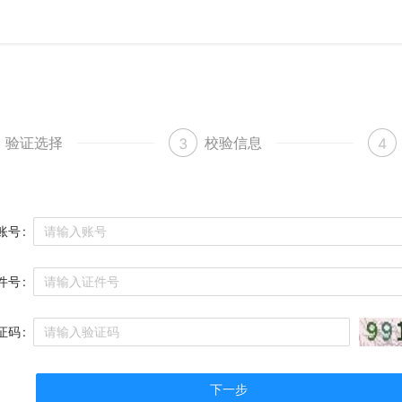
验证选择
校验信息
3
4
账号
件号
证码
下一步